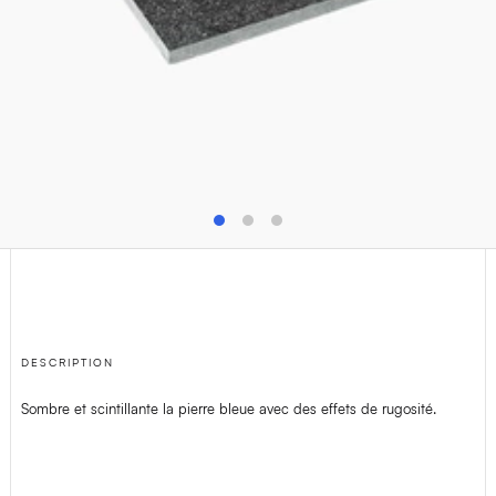
T
+32(0)4 278 73 25
M
info@van-dijck.be
DESCRIPTION
Sombre et scintillante la pierre bleue avec des effets de rugosité.