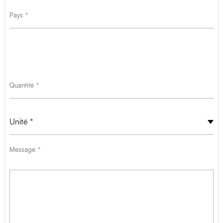
Pays
Quantité
Unité
Unité
Message