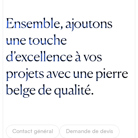
Ensemble, ajoutons
une touche
d’excellence à vos
projets avec une pierre
belge de qualité.
Rue des Alouettes 171
Milmort 4041
Belgique
Contact général
Demande de devis