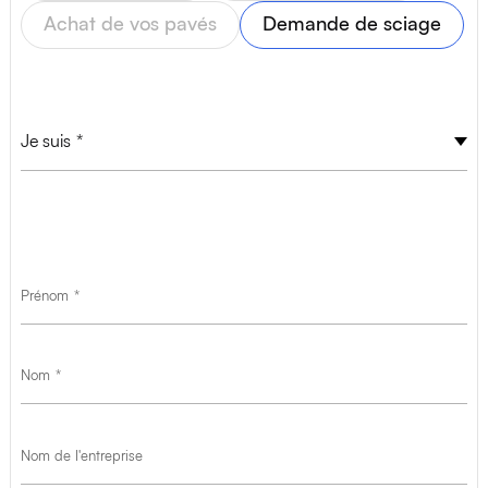
T
+32(0)4 278 73 25
Achat de vos pavés
Demande de sciage
M
info@van-dijck.be
Je suis
Profil
Prénom
Nom
Nom de l'entreprise