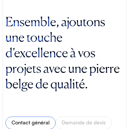
Ensemble, ajoutons
une touche
d’excellence à vos
projets avec une pierre
belge de qualité.
Rue des Alouettes 171
Milmort 4041
Belgique
Contact général
Demande de devis