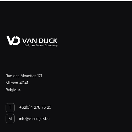
Rue des Alouettes 171
Milmort 4041
Belgique
T
+32(0)4 278 73 25
M
info@van-dijck.be