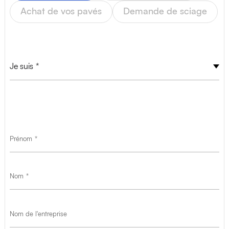
T
+32(0)4 278 73 25
Achat de vos pavés
Demande de sciage
M
info@van-dijck.be
Je suis
Profil
Prénom
Nom
Nom de l'entreprise