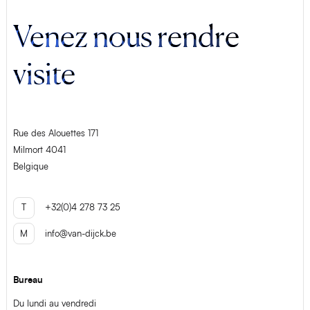
Venez nous rendre
visite
Rue des Alouettes 171
Milmort 4041
Belgique
T
+32(0)4 278 73 25
M
info@van-dijck.be
Bureau
Du lundi au vendredi