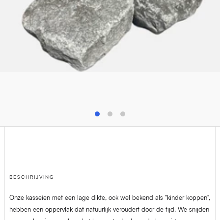
T
+32(0)4 278 73 25
M
info@van-dijck.be
BESCHRIJVING
Onze kasseien met een lage dikte, ook wel bekend als "kinder koppen",
hebben een oppervlak dat natuurlijk veroudert door de tijd. We snijden