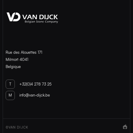
Rue des Alouettes 171
Milmort 4041
Belgique
T
+32(0)4 278 73 25
M
info@van-dijck.be
©VAN DIJCK