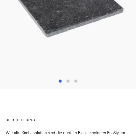
T
+32(0)4 278 73 25
M
info@van-dijck.be
BESCHREIBUNG
Wie alte Kirchenplatten sind die dunklen Blausteinplatten EnoStyl im