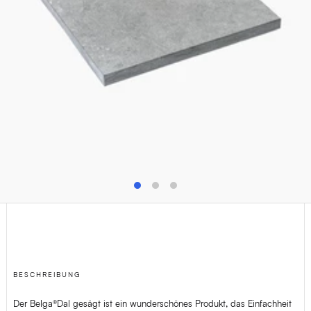
T
+32(0)4 278 73 25
M
info@van-dijck.be
BESCHREIBUNG
Der Belga®Dal gesägt ist ein wunderschönes Produkt, das Einfachheit