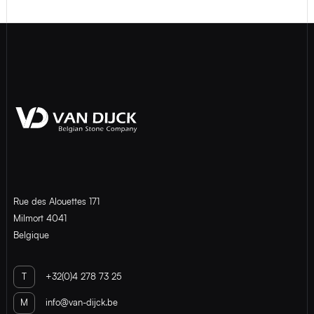
Rue des Alouettes 171
Milmort 4041
Belgique
T
+32(0)4 278 73 25
M
info@van-dijck.be